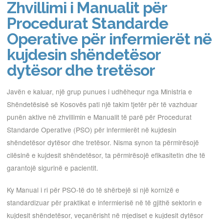
Zhvillimi i Manualit për
Procedurat Standarde
Operative për infermierët në
kujdesin shëndetësor
dytësor dhe tretësor
Javën e kaluar, një grup punues i udhëhequr nga Ministria e
Shëndetësisë së Kosovës pati një takim tjetër për të vazhduar
punën aktive në zhvillimin e Manualit të parë për Procedurat
Standarde Operative (PSO) për infermierët në kujdesin
shëndetësor dytësor dhe tretësor. Nisma synon ta përmirësojë
cilësinë e kujdesit shëndetësor, ta përmirësojë efikasitetin dhe të
garantojë sigurinë e pacientit.
Ky Manual i ri për PSO-të do të shërbejë si një kornizë e
standardizuar për praktikat e infermierisë në të gjithë sektorin e
kujdesit shëndetësor, veçanërisht në mjediset e kujdesit dytësor