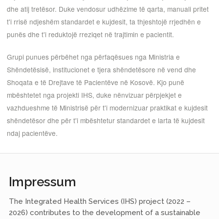
dhe atij tretësor. Duke vendosur udhëzime të qarta, manuali pritet
t'i rrisë ndjeshëm standardet e kujdesit, ta thjeshtojë rrjedhën e
punës dhe t'i reduktojë rreziqet në trajtimin e pacientit.
Grupi punues përbëhet nga përfaqësues nga Ministria e
Shëndetësisë, institucionet e tjera shëndetësore në vend dhe
Shoqata e të Drejtave të Pacientëve në Kosovë. Kjo punë
mbështetet nga projekti IHS, duke nënvizuar përpjekjet e
vazhdueshme të Ministrisë për t'i modernizuar praktikat e kujdesit
shëndetësor dhe për t'i mbështetur standardet e larta të kujdesit
ndaj pacientëve.
Impressum
The Integrated Health Services (IHS) project (2022 –
2026) contributes to the development of a sustainable