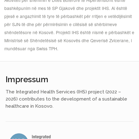
Aktiviteti për shënimin e Ditës Botërore të Hipertensionit është
bashkëpunim në mes të SP Gjakovë dhe projektit IHS. Ai është
pjesë e angazhimit të tyre të përbashkët për rritjen e vetëdijësimit
për SJN-të dhe për përmirësimin e cilësisë së shërbimeve
shëndetësore në Kosovë. Projekti IHS është nismë e përbashkët e
Ministrisë së Shëndetësisë së Kosovës dhe Qeverisë Zvicerane, i
mundësuar nga Swiss TPH.
Impressum
The Integrated Health Services (IHS) project (2022 –
2026) contributes to the development of a sustainable
healthcare in Kosovo.