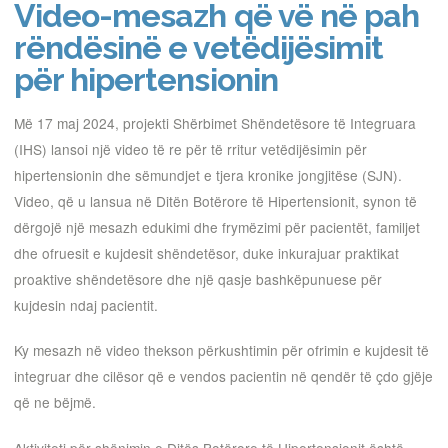
Video-mesazh që vë në pah
rëndësinë e vetëdijësimit
për hipertensionin
Më 17 maj 2024, projekti Shërbimet Shëndetësore të Integruara
(IHS) lansoi një video të re për të rritur vetëdijësimin për
hipertensionin dhe sëmundjet e tjera kronike jongjitëse (SJN).
Video, që u lansua në Ditën Botërore të Hipertensionit, synon të
dërgojë një mesazh edukimi dhe frymëzimi për pacientët, familjet
dhe ofruesit e kujdesit shëndetësor, duke inkurajuar praktikat
proaktive shëndetësore dhe një qasje bashkëpunuese për
kujdesin ndaj pacientit.
Ky mesazh në video thekson përkushtimin për ofrimin e kujdesit të
integruar dhe cilësor që e vendos pacientin në qendër të çdo gjëje
që ne bëjmë.