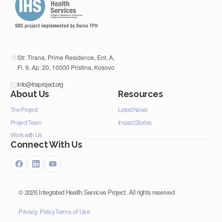
Str. Tirana, Prime Residence, Ent. A,
Fl. 9, Ap. 20, 10000 Pristina, Kosovo
info@ihsproject.org
About Us
Resources
The Project
Latest News
Project Team
Impact Stories
Work with Us
Connect With Us
©
2026
Integrated Health Services Project. All rights reserved
Privacy Policy
Terms of Use