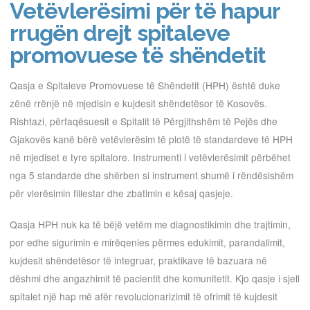
Vetëvlerësimi për të hapur
rrugën drejt spitaleve
promovuese të shëndetit
Qasja e Spitaleve Promovuese të Shëndetit (HPH) është duke
zënë rrënjë në mjedisin e kujdesit shëndetësor të Kosovës.
Rishtazi, përfaqësuesit e Spitalit të Përgjithshëm të Pejës dhe
Gjakovës kanë bërë vetëvlerësim të plotë të standardeve të HPH
në mjediset e tyre spitalore. Instrumenti i vetëvlerësimit përbëhet
nga 5 standarde dhe shërben si instrument shumë i rëndësishëm
për vlerësimin fillestar dhe zbatimin e kësaj qasjeje.
Qasja HPH nuk ka të bëjë vetëm me diagnostikimin dhe trajtimin,
por edhe sigurimin e mirëqenies përmes edukimit, parandalimit,
kujdesit shëndetësor të integruar, praktikave të bazuara në
dëshmi dhe angazhimit të pacientit dhe komunitetit. Kjo qasje i sjell
spitalet një hap më afër revolucionarizimit të ofrimit të kujdesit