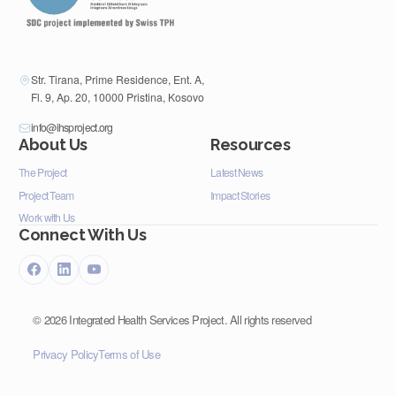
Str. Tirana, Prime Residence, Ent. A,
Fl. 9, Ap. 20, 10000 Pristina, Kosovo
info@ihsproject.org
About Us
Resources
The Project
Latest News
Project Team
Impact Stories
Work with Us
Connect With Us
©
2026
Integrated Health Services Project. All rights reserved
Privacy Policy
Terms of Use