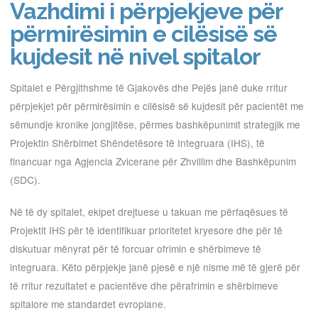
Vazhdimi i përpjekjeve për
përmirësimin e cilësisë së
kujdesit në nivel spitalor
Spitalet e Përgjithshme të Gjakovës dhe Pejës janë duke rritur
përpjekjet për përmirësimin e cilësisë së kujdesit për pacientët me
sëmundje kronike jongjitëse, përmes bashkëpunimit strategjik me
Projektin Shërbimet Shëndetësore të Integruara (IHS), të
financuar nga Agjencia Zvicerane për Zhvillim dhe Bashkëpunim
(SDC).
Në të dy spitalet, ekipet drejtuese u takuan me përfaqësues të
Projektit IHS për të identifikuar prioritetet kryesore dhe për të
diskutuar mënyrat për të forcuar ofrimin e shërbimeve të
integruara. Këto përpjekje janë pjesë e një nisme më të gjerë për
të rritur rezultatet e pacientëve dhe përafrimin e shërbimeve
spitalore me standardet evropiane.