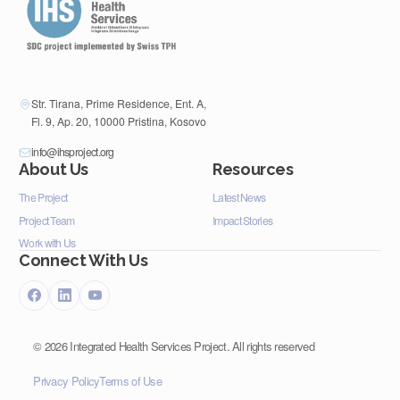
Str. Tirana, Prime Residence, Ent. A,
Fl. 9, Ap. 20, 10000 Pristina, Kosovo
info@ihsproject.org
About Us
Resources
The Project
Latest News
Project Team
Impact Stories
Work with Us
Connect With Us
©
2026
Integrated Health Services Project. All rights reserved
Privacy Policy
Terms of Use