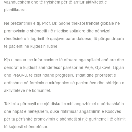
vazhdueshëm dhe të frytshëm për të arritur aktivitetet e
planifikuara.
Në prezantimin e tij, Prof. Dr. Gröne theksoi trendet globale në
promovimin e shëndetit në mjedise spitalore dhe nënvizoi
rëndësinë e integrimit të qasjeve parandaluese, të përqendruara
te pacienti në kujdesin rutinë.
Kjo u pasua me informacione të ofruara nga spitalet anëtare dhe
qendrat e kujdesit shëndetësor parësor në Pejë, Gjakovë, Lipjan
dhe PRAK-u, të cilët ndanë progresin, sfidat dhe prioritetet e
ardhshme në forcimin e mirëqenies së pacientëve dhe shtrirjen e
aktiviteteve në komunitet.
Takimi u përmbyll me një diskutim mbi angazhimet e përbashkëta
dhe hapat e mëtejshëm, duke riafirmuar angazhimin e Kosovës
për ta përfshirë promovimin e shëndetit si një gurthemeli të ofrimit
të kujdesit shëndetësor.