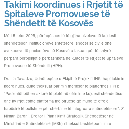
Takimi koordinues i Rrjetit të
Spitaleve Promovuese të
Shëndetit të Kosovës
Më 15 tetor 2025, përfaqësues të të gjitha niveleve të kujdesit
shëndetësor, institucioneve shtetërore, shoqërisë civile dhe
avokuesve të pacientëve në Kosovë u takuan për të shtyrë
përpara përpjekjet e përbashkëta në kuadër të Rrjetit të Spitaleve
Promovuese të Shëndetit (HPH).
Dr. Lia Tavadze, Udhëheqëse e Ekipit të Projektit IHS, hapi takimin
koordinues, duke theksuar parimin themelor të platformës HPH:
“Pacientët bëhen aktorë të plotë në ofrimin e kujdesit shëndetësor
dhe ky rrjet është platforma më ofruese që mund të ofrojë
hapësirë të bollshme për shërbime të integruara shëndetësore”. Z.
Niman Bardhi, Drejtor i Planifikimit Strategjik Shëndetësor në
Ministrinë e Shëndetësisë (MSh) ritheksoi bashkëpunimin e