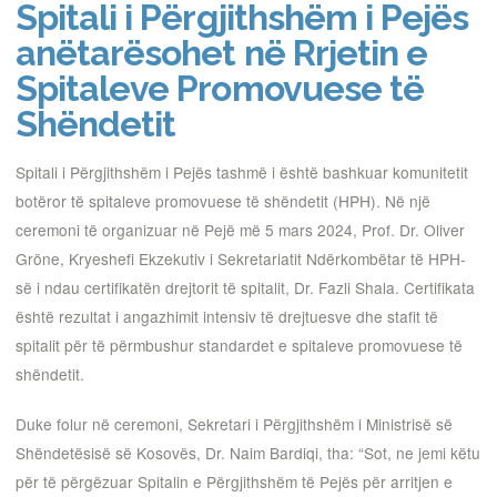
Spitali i Përgjithshëm i Pejës
anëtarësohet në Rrjetin e
Spitaleve Promovuese të
Shëndetit
Spitali i Përgjithshëm i Pejës tashmë i është bashkuar komunitetit
botëror të spitaleve promovuese të shëndetit (HPH). Në një
ceremoni të organizuar në Pejë më 5 mars 2024, Prof. Dr. Oliver
Gröne, Kryeshefi Ekzekutiv i Sekretariatit Ndërkombëtar të HPH-
së i ndau certifikatën drejtorit të spitalit, Dr. Fazli Shala. Certifikata
është rezultat i angazhimit intensiv të drejtuesve dhe stafit të
spitalit për të përmbushur standardet e spitaleve promovuese të
shëndetit.
Duke folur në ceremoni, Sekretari i Përgjithshëm i Ministrisë së
Shëndetësisë së Kosovës, Dr. Naim Bardiqi, tha: “Sot, ne jemi këtu
për të përgëzuar Spitalin e Përgjithshëm të Pejës për arritjen e