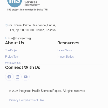
Str. Tirana, Prime Residence, Ent. A,
Fl. 9, Ap. 20, 10000 Pristina, Kosovo
info@ihsproject.org
About Us
Resources
The Project
Latest News
Project Team
Impact Stories
Work with Us
Connect With Us
©
2026
Integrated Health Services Project. All rights reserved
Privacy Policy
Terms of Use