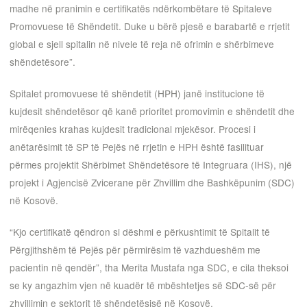
madhe në pranimin e certifikatës ndërkombëtare të Spitaleve
Promovuese të Shëndetit. Duke u bërë pjesë e barabartë e rrjetit
global e sjell spitalin në nivele të reja në ofrimin e shërbimeve
shëndetësore”.
Spitalet promovuese të shëndetit (HPH) janë institucione të
kujdesit shëndetësor që kanë prioritet promovimin e shëndetit dhe
mirëqenies krahas kujdesit tradicional mjekësor. Procesi i
anëtarësimit të SP të Pejës në rrjetin e HPH është fasilituar
përmes projektit Shërbimet Shëndetësore të Integruara (IHS), një
projekt i Agjencisë Zvicerane për Zhvillim dhe Bashkëpunim (SDC)
në Kosovë.
“Kjo certifikatë qëndron si dëshmi e përkushtimit të Spitalit të
Përgjithshëm të Pejës për përmirësim të vazhdueshëm me
pacientin në qendër”, tha Merita Mustafa nga SDC, e cila theksoi
se ky angazhim vjen në kuadër të mbështetjes së SDC-së për
zhvillimin e sektorit të shëndetësisë në Kosovë.