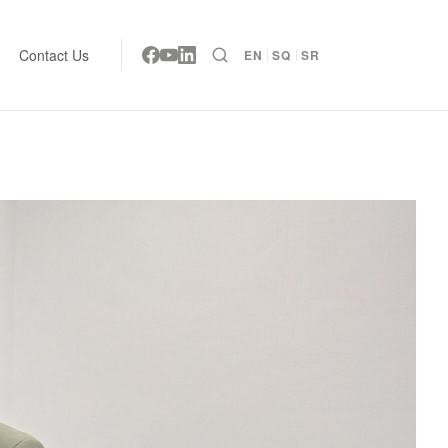
Contact Us
EN
SQ
SR