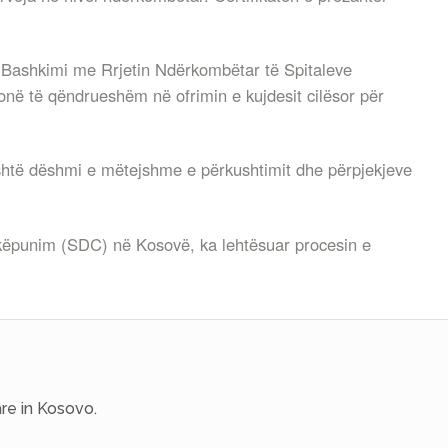
a. “Bashkimi me Rrjetin Ndërkombëtar të Spitaleve
në të qëndrueshëm në ofrimin e kujdesit cilësor për
 është dëshmi e mëtejshme e përkushtimit dhe përpjekjeve
hkëpunim (SDC) në Kosovë, ka lehtësuar procesin e
re in Kosovo.