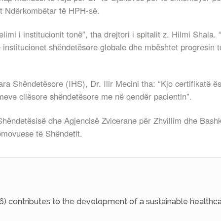
atit Ndërkombëtar të HPH-së.
mi i institucionit tonë”, tha drejtori i spitalit z. Hilmi Shal
nstitucionet shëndetësore globale dhe mbështet progresin to
ara Shëndetësore (IHS), Dr. Ilir Mecini tha: “Kjo certifikatë
imeve cilësore shëndetësore me në qendër pacientin”.
së Shëndetësisë dhe Agjencisë Zvicerane për Zhvillim dhe Bas
romovuese të Shëndetit.
6) contributes to the development of a sustainable healthca