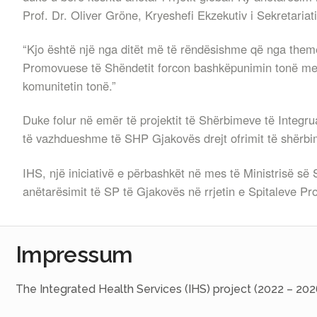
Prof. Dr. Oliver Gröne, Kryeshefi Ekzekutiv i Sekretari
“Kjo është një nga ditët më të rëndësishme që nga themeli
Promovuese të Shëndetit forcon bashkëpunimin tonë me i
komunitetin tonë.”
Duke folur në emër të projektit të Shërbimeve të Integru
të vazhdueshme të SHP Gjakovës drejt ofrimit të shërb
IHS, një iniciativë e përbashkët në mes të Ministrisë 
anëtarësimit të SP të Gjakovës në rrjetin e Spitaleve P
Impressum
The Integrated Health Services (IHS) project (2022 – 202