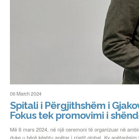
06 March 2024
Spitali i Përgjithshëm i Gja
Fokus tek promovimi i shënd
Më 6 mars 2024, në një ceremoni të organizuar në ambient
duke u bërë kështu anëtar i rrjetit global. Ky anëtarësi