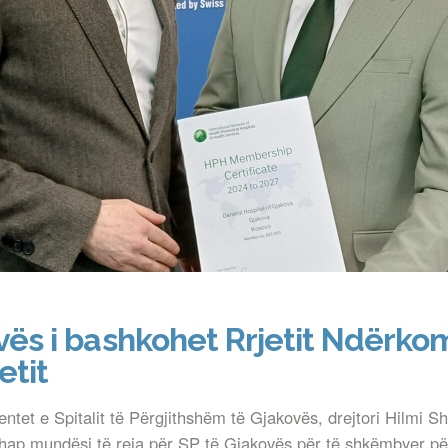
kovës i bashkohet Rrjetit Ndërk
etit
et e Spitalit të Përgjithshëm të Gjakovës, drejtori Hilmi Sha
m hap mundësi të reja për SP të Gjakovës për të shkëmbyer pë