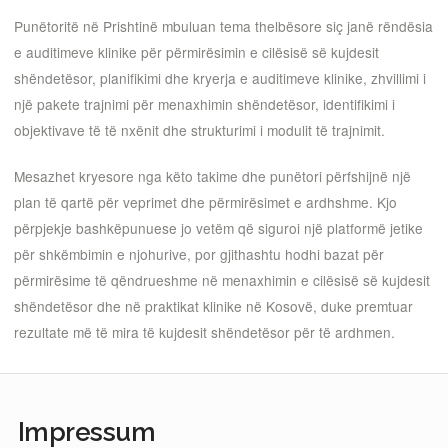
Punëtoritë në Prishtinë mbuluan tema thelbësore siç janë rëndësia
e auditimeve klinike për përmirësimin e cilësisë së kujdesit
shëndetësor, planifikimi dhe kryerja e auditimeve klinike, zhvillimi i
një pakete trajnimi për menaxhimin shëndetësor, identifikimi i
objektivave të të nxënit dhe strukturimi i modulit të trajnimit.
Mesazhet kryesore nga këto takime dhe punëtori përfshijnë një
plan të qartë për veprimet dhe përmirësimet e ardhshme. Kjo
përpjekje bashkëpunuese jo vetëm që siguroi një platformë jetike
për shkëmbimin e njohurive, por gjithashtu hodhi bazat për
përmirësime të qëndrueshme në menaxhimin e cilësisë së kujdesit
shëndetësor dhe në praktikat klinike në Kosovë, duke premtuar
rezultate më të mira të kujdesit shëndetësor për të ardhmen.
Impressum