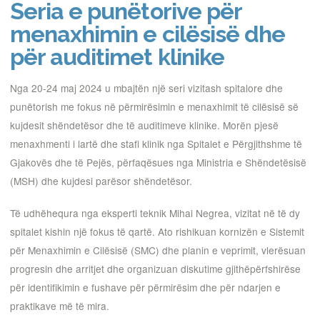
Seria e punëtorive për
menaxhimin e cilësisë dhe
për auditimet klinike
Nga 20-24 maj 2024 u mbajtën një seri vizitash spitalore dhe
punëtorish me fokus në përmirësimin e menaxhimit të cilësisë së
kujdesit shëndetësor dhe të auditimeve klinike. Morën pjesë
menaxhmenti i lartë dhe stafi klinik nga Spitalet e Përgjithshme të
Gjakovës dhe të Pejës, përfaqësues nga Ministria e Shëndetësisë
(MSH) dhe kujdesi parësor shëndetësor.
Të udhëhequra nga eksperti teknik Mihai Negrea, vizitat në të dy
spitalet kishin një fokus të qartë. Ato rishikuan kornizën e Sistemit
për Menaxhimin e Cilësisë (SMC) dhe planin e veprimit, vlerësuan
progresin dhe arritjet dhe organizuan diskutime gjithëpërfshirëse
për identifikimin e fushave për përmirësim dhe për ndarjen e
praktikave më të mira.