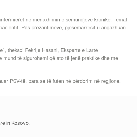
jnë infermierët në menaxhimin e sëmundjeve kronike. Temat
e pacientit. Pas prezantimeve, pjesëmarrësit u angazhuan
e”, theksoi Fekrije Hasani, Eksperte e Lartë
ne mund të sigurohemi që ato të jenë praktike dhe me
nuar PSV-të, para se të futen në përdorim në regjione.
re in Kosovo.