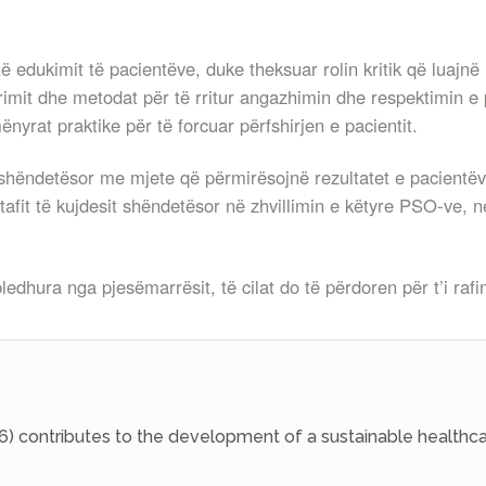
të edukimit të pacientëve, duke theksuar rolin kritik që lua
torimit dhe metodat për të rritur angazhimin dhe respektimin 
nyrat praktike për të forcuar përfshirjen e pacientit.
t shëndetësor me mjete që përmirësojnë rezultatet e pacientëv
tafit të kujdesit shëndetësor në zhvillimin e këtyre PSO-ve, 
dhura nga pjesëmarrësit, të cilat do të përdoren për t’i rafi
6) contributes to the development of a sustainable healthca