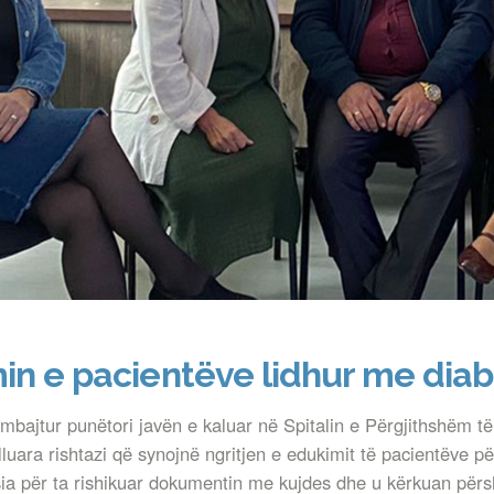
in e pacientëve lidhur me diab
bajtur punëtori javën e kaluar në Spitalin e Përgjithshëm të
luara rishtazi që synojnë ngritjen e edukimit të pacientëve p
a për ta rishikuar dokumentin me kujdes dhe u kërkuan përshty