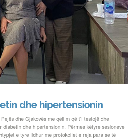
etin dhe hipertensionin
 Pejës dhe Gjakovës me qëllim që t’i testojë dhe
ër diabetin dhe hipertensionin. Përmes këtyre sesioneve
pjet e tyre lidhur me protokollet e reja para se të