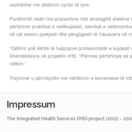
vazhdohet me zbatimin zyrtar të tyre.
Punëtoritë nisën me prezantime mbi strategjitë efektive 
përfshinin praktikat e vetëkujdesit, teknikat e vetëmoni
në një sesion pyetjesh dhe përgjigjesh të fokusuara në më
“Qëllimi ynë është të fuqizojmë profesionistët e kujdesi
Shëndetësore në projektin IHS. “Përmes përfshirjes së s
ndikim.”
Trajnimet u përmbyllën me rishikimin e komenteve të mble
Impressum
The Integrated Health Services (IHS) project (2022 – 202