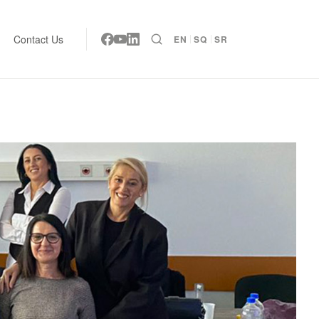
Contact Us
EN
SQ
SR