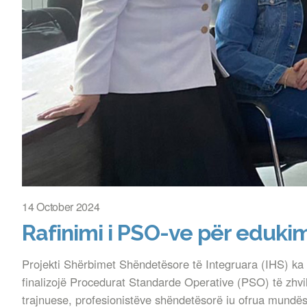
14 October 2024
Rafinimi i PSO-ve për edukim
Projekti Shërbimet Shëndetësore të Integruara (IHS) ka m
finalizojë Procedurat Standarde Operative (PSO) të zhvil
trajnuese, profesionistëve shëndetësorë iu ofrua mundësi