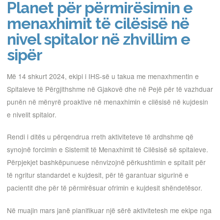
Planet për përmirësimin e
menaxhimit të cilësisë në
nivel spitalor në zhvillim e
sipër
Më 14 shkurt 2024, ekipi i IHS-së u takua me menaxhmentin e
Spitaleve të Përgjithshme në Gjakovë dhe në Pejë për të vazhduar
punën në mënyrë proaktive në menaxhimin e cilësisë në kujdesin
e nivelit spitalor.
Rendi i ditës u përqendrua rreth aktiviteteve të ardhshme që
synojnë forcimin e Sistemit të Menaxhimit të Cilësisë së spitaleve.
Përpjekjet bashkëpunuese nënvizojnë përkushtimin e spitalit për
të ngritur standardet e kujdesit, për të garantuar sigurinë e
pacientit dhe për të përmirësuar ofrimin e kujdesit shëndetësor.
Në muajin mars janë planifikuar një sërë aktivitetesh me ekipe nga