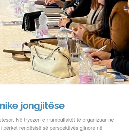
nike jongjitëse
etësor. Në tryezën e rrumbullakët të organizuar në
 i përket rëndësisë së perspektivës gjinore në