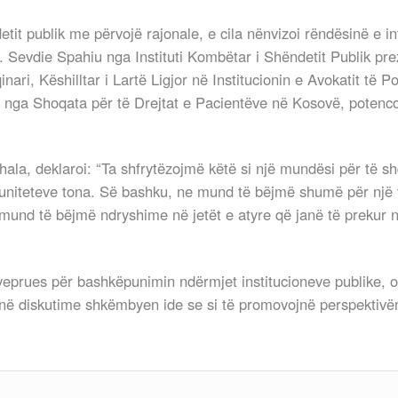
detit publik me përvojë rajonale, e cila nënvizoi rëndësinë e 
Sevdie Spahiu nga Instituti Kombëtar i Shëndetit Publik pre
i, Këshilltar i Lartë Ligjor në Institucionin e Avokatit të Pop
 nga Shoqata për të Drejtat e Pacientëve në Kosovë, potenco
 Shala, deklaroi: “Ta shfrytëzojmë këtë si një mundësi për të s
niteteve tona. Së bashku, ne mund të bëjmë shumë për një t
 mund të bëjmë ndryshime në jetët e atyre që janë të prekur n
veprues për bashkëpunimin ndërmjet institucioneve publike, 
 në diskutime shkëmbyen ide se si të promovojnë perspektivën 