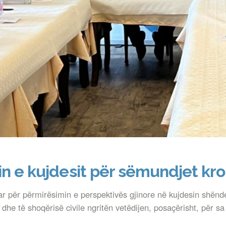
in e kujdesit për sëmundjet kro
ar për përmirësimin e perspektivës gjinore në kujdesin shënd
he të shoqërisë civile ngritën vetëdijen, posaçërisht, për sa