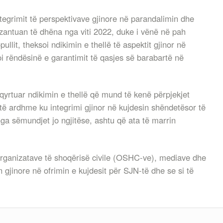
integrimit të perspektivave gjinore në parandalimin dhe
zantuan të dhëna nga viti 2022, duke i vënë në pah
ullit, theksoi ndikimin e thellë të aspektit gjinor në
i rëndësinë e garantimit të qasjes së barabartë në
hqyrtuar ndikimin e thellë që mund të kenë përpjekjet
ë ardhme ku integrimi gjinor në kujdesin shëndetësor të
ga sëmundjet jo ngjitëse, ashtu që ata të marrin
organizatave të shoqërisë civile (OSHC-ve), mediave dhe
gjinore në ofrimin e kujdesit për SJN-të dhe se si të