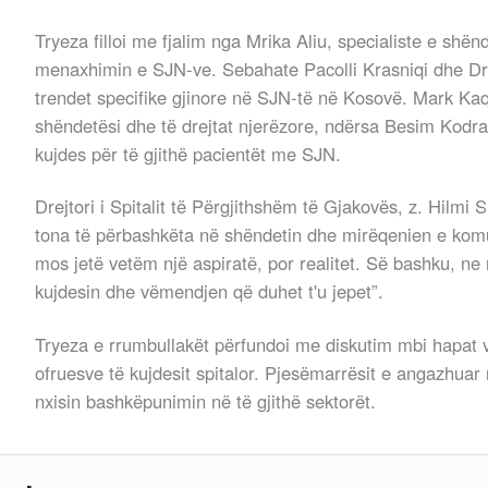
Tryeza filloi me fjalim nga Mrika Aliu, specialiste e shën
menaxhimin e SJN-ve. Sebahate Pacolli Krasniqi dhe Dr. 
trendet specifike gjinore në SJN-të në Kosovë. Mark Kaqinar
shëndetësi dhe të drejtat njerëzore, ndërsa Besim Kodra
kujdes për të gjithë pacientët me SJN.
Drejtori i Spitalit të Përgjithshëm të Gjakovës, z. Hilmi
tona të përbashkëta në shëndetin dhe mirëqenien e komu
mos jetë vetëm një aspiratë, por realitet. Së bashku, ne
kujdesin dhe vëmendjen që duhet t'u jepet”.
Tryeza e rrumbullakët përfundoi me diskutim mbi hapat 
ofruesve të kujdesit spitalor. Pjesëmarrësit e angazhuar
nxisin bashkëpunimin në të gjithë sektorët.