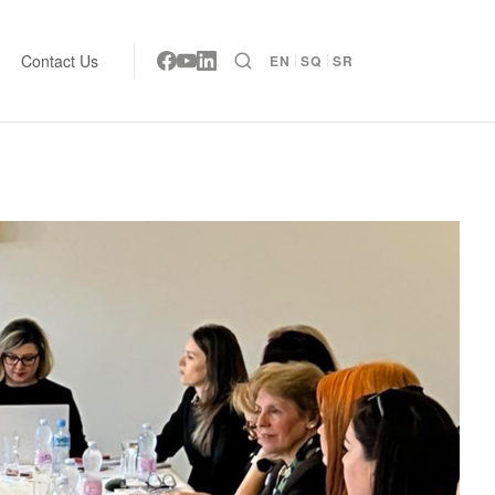
Contact Us
EN
SQ
SR