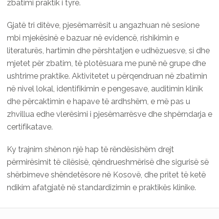
zbatimi praktik i tyre.
Gjatë tri ditëve, pjesëmarrësit u angazhuan në sesione
mbi mjekësinë e bazuar në evidencë, rishikimin e
literaturës, hartimin dhe përshtatjen e udhëzuesve, si dhe
mjetet për zbatim, të plotësuara me punë në grupe dhe
ushtrime praktike. Aktivitetet u përqendruan në zbatimin
në nivel lokal, identifikimin e pengesave, auditimin klinik
dhe përcaktimin e hapave të ardhshëm, e më pas u
zhvillua edhe vlerësimi i pjesëmarrësve dhe shpërndarja e
certifikatave.
Ky trajnim shënon një hap të rëndësishëm drejt
përmirësimit të cilësisë, qëndrueshmërisë dhe sigurisë së
shërbimeve shëndetësore në Kosovë, dhe pritet të ketë
ndikim afatgjatë në standardizimin e praktikës klinike.