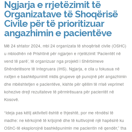
Ngjarja e rrjetëzimit të
Organizatave të Shoqërisë
Civile për të prioritizuar
angazhimin e pacientëve
Më 24 shtator 2024, mbi 24 organizata të shoqërisë civile (OSHC)
u mblodhën në Prishtinë për ngjarjen e rrjetëzimit ‘Pacientët në
vend të parë’, të organizuar nga projekti i Shërbimeve
Shëndetësore të Integruara (IHS). Ngjarja, e cila u fokusua në
nxitjen e bashkëpunimit midis grupeve që punojnë për angazhimin
dhe mbështetjen e pacientëve, kishte për qëllim të rrisë veprimet
kohezive drejt rezultateve të përmirësuara për pacientët në
Kosovë.
“Ideja pas këtij aktiviteti është e thjeshtë, por me rëndësi të
madhe: ne kërkojmë të krijojmë dhe të kultivojmë një hapësirë ku
OShC-të eksplorojnë bashkëpunimin me pacientin në qendër,” tha