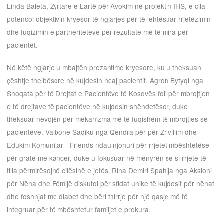
Linda Baleta, Zyrtare e Lartë për Avokim në projektin IHS, e cila
potencoi objektivin kryesor të ngjarjes për të lehtësuar rrjetëzimin
dhe fuqizimin e partneriteteve për rezultate më të mira për
pacientët.
Në këtë ngjarje u mbajtën prezantime kryesore, ku u theksuan
çështje thelbësore në kujdesin ndaj pacientit. Agron Bytyqi nga
Shoqata për të Drejtat e Pacientëve të Kosovës foli për mbrojtjen
e të drejtave të pacientëve në kujdesin shëndetësor, duke
theksuar nevojën për mekanizma më të fuqishëm të mbrojtjes së
pacientëve. Valbone Sadiku nga Qendra për për Zhvillim dhe
Edukim Komunitar - Friends ndau njohuri për rrjetet mbështetëse
për gratë me kancer, duke u fokusuar në mënyrën se si rrjete të
tilla përmirësojnë cilësinë e jetës. Rina Demiri Spahija nga Aksioni
për Nëna dhe Fëmijë diskutoi për sfidat unike të kujdesit për nënat
dhe foshnjat me diabet dhe bëri thirrje për një qasje më të
integruar për të mbështetur familjet e prekura.