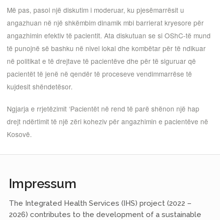
Më pas, pasoi një diskutim i moderuar, ku pjesëmarrësit u
angazhuan në një shkëmbim dinamik mbi barrierat kryesore për
angazhimin efektiv të pacientit. Ata diskutuan se si OShC-të mund
të punojnë së bashku në nivel lokal dhe kombëtar për të ndikuar
në politikat e të drejtave të pacientëve dhe për të siguruar që
pacientët të jenë në qendër të proceseve vendimmarrëse të
kujdesit shëndetësor.
Ngjarja e rrjetëzimit ‘Pacientët në rend të parë shënon një hap
drejt ndërtimit të një zëri koheziv për angazhimin e pacientëve në
Kosovë.
Impressum
The Integrated Health Services (IHS) project (2022 –
2026) contributes to the development of a sustainable