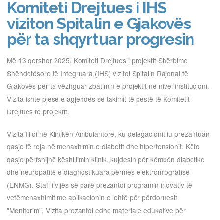
Komiteti Drejtues i IHS
viziton Spitalin e Gjakovës
për ta shqyrtuar progresin
Më 13 qershor 2025, Komiteti Drejtues i projektit Shërbime
Shëndetësore të Integruara (IHS) vizitoi Spitalin Rajonal të
Gjakovës për ta vëzhguar zbatimin e projektit në nivel institucioni.
Vizita ishte pjesë e agjendës së takimit të pestë të Komitetit
Drejtues të projektit.
Vizita filloi në Klinikën Ambulantore, ku delegacionit iu prezantuan
qasje të reja në menaxhimin e diabetit dhe hipertensionit. Këto
qasje përfshijnë këshillimin klinik, kujdesin për këmbën diabetike
dhe neuropatitë e diagnostikuara përmes elektromiografisë
(ENMG). Stafi i vijës së parë prezantoi programin inovativ të
vetëmenaxhimit me aplikacionin e lehtë për përdoruesit
"Monitorim". Vizita prezantoi edhe materiale edukative për