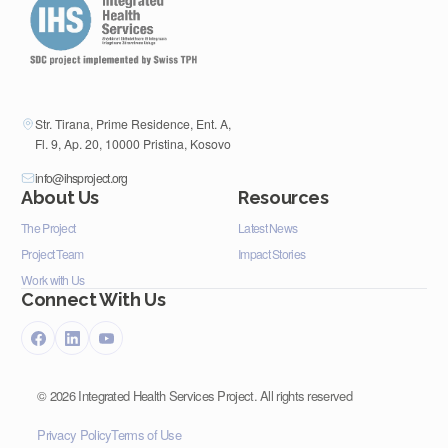
Str. Tirana, Prime Residence, Ent. A,
Fl. 9, Ap. 20, 10000 Pristina, Kosovo
info@ihsproject.org
About Us
Resources
The Project
Latest News
Project Team
Impact Stories
Work with Us
Connect With Us
©
2026
Integrated Health Services Project. All rights reserved
Privacy Policy
Terms of Use