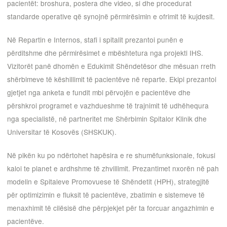
pacientët: broshura, postera dhe video, si dhe procedurat
standarde operative që synojnë përmirësimin e ofrimit të kujdesit.
Në Repartin e Internos, stafi i spitalit prezantoi punën e
përditshme dhe përmirësimet e mbështetura nga projekti IHS.
Vizitorët panë dhomën e Edukimit Shëndetësor dhe mësuan rreth
shërbimeve të këshillimit të pacientëve në reparte. Ekipi prezantoi
gjetjet nga anketa e fundit mbi përvojën e pacientëve dhe
përshkroi programet e vazhdueshme të trajnimit të udhëhequra
nga specialistë, në partneritet me Shërbimin Spitalor Klinik dhe
Universitar të Kosovës (SHSKUK).
Në pikën ku po ndërtohet hapësira e re shumëfunksionale, fokusi
kaloi te planet e ardhshme të zhvillimit. Prezantimet nxorën në pah
modelin e Spitaleve Promovuese të Shëndetit (HPH), strategjitë
për optimizimin e fluksit të pacientëve, zbatimin e sistemeve të
menaxhimit të cilësisë dhe përpjekjet për ta forcuar angazhimin e
pacientëve.