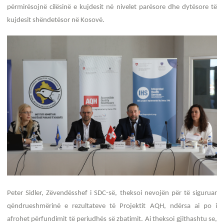
përmirësojnë cilësinë e kujdesit në nivelet parësore dhe dytësore të
kujdesit shëndetësor në Kosovë.
Peter Sidler, Zëvendësshef i SDC-së, theksoi nevojën për të siguruar
qëndrueshmërinë e rezultateve të Projektit AQH, ndërsa ai po i
afrohet përfundimit të periudhës së zbatimit. Ai theksoi gjithashtu se,