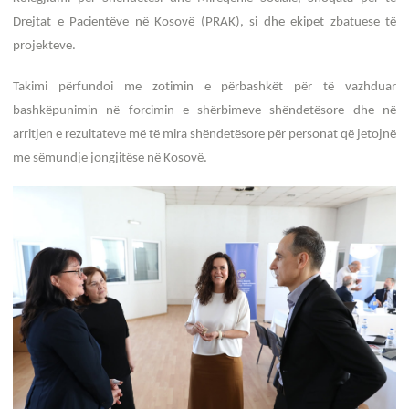
Drejtat e Pacientëve në Kosovë (PRAK), si dhe ekipet zbatuese të
projekteve.
Takimi përfundoi me zotimin e përbashkët për të vazhduar
bashkëpunimin në forcimin e shërbimeve shëndetësore dhe në
arritjen e rezultateve më të mira shëndetësore për personat që jetojnë
me sëmundje jongjitëse në Kosovë.