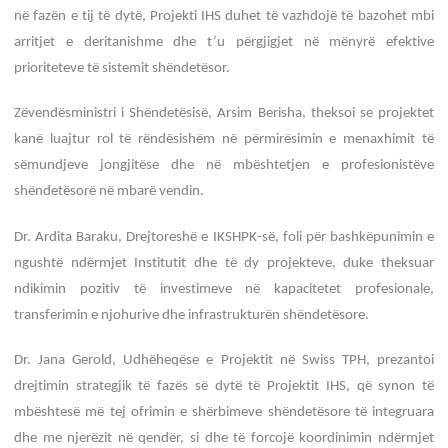
në fazën e tij të dytë, Projekti IHS duhet të vazhdojë të bazohet mbi
arritjet e deritanishme dhe t’u përgjigjet në mënyrë efektive
prioriteteve të sistemit shëndetësor.
Zëvendësministri i Shëndetësisë, Arsim Berisha, theksoi se projektet
kanë luajtur rol të rëndësishëm në përmirësimin e menaxhimit të
sëmundjeve jongjitëse dhe në mbështetjen e profesionistëve
shëndetësorë në mbarë vendin.
Dr. Ardita Baraku, Drejtoreshë e IKSHPK-së, foli për bashkëpunimin e
ngushtë ndërmjet Institutit dhe të dy projekteve, duke theksuar
ndikimin pozitiv të investimeve në kapacitetet profesionale,
transferimin e njohurive dhe infrastrukturën shëndetësore.
Dr. Jana Gerold, Udhëheqëse e Projektit në Swiss TPH, prezantoi
drejtimin strategjik të fazës së dytë të Projektit IHS, që synon të
mbështesë më tej ofrimin e shërbimeve shëndetësore të integruara
dhe me njerëzit në qendër, si dhe të forcojë koordinimin ndërmjet