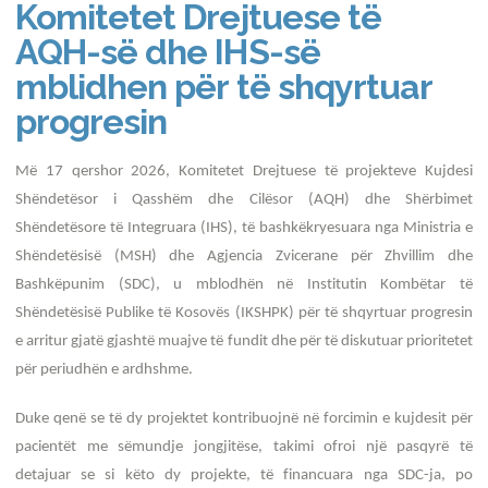
Komitetet Drejtuese të
AQH-së dhe IHS-së
mblidhen për të shqyrtuar
progresin
Më 17 qershor 2026, Komitetet Drejtuese të projekteve Kujdesi
Shëndetësor i Qasshëm dhe Cilësor (AQH) dhe Shërbimet
Shëndetësore të Integruara (IHS), të bashkëkryesuara nga Ministria e
Shëndetësisë (MSH) dhe Agjencia Zvicerane për Zhvillim dhe
Bashkëpunim (SDC), u mblodhën në Institutin Kombëtar të
Shëndetësisë Publike të Kosovës (IKSHPK) për të shqyrtuar progresin
e arritur gjatë gjashtë muajve të fundit dhe për të diskutuar prioritetet
për periudhën e ardhshme.
Duke qenë se të dy projektet kontribuojnë në forcimin e kujdesit për
pacientët me sëmundje jongjitëse, takimi ofroi një pasqyrë të
detajuar se si këto dy projekte, të financuara nga SDC-ja, po