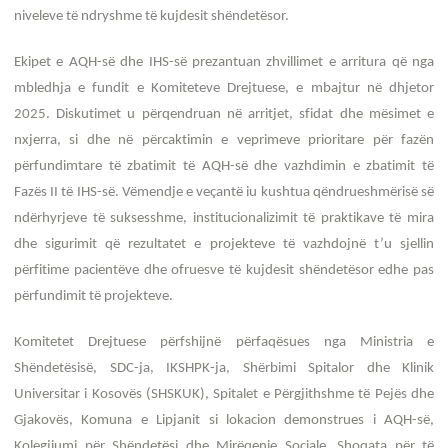
niveleve të ndryshme të kujdesit shëndetësor.
Ekipet e AQH-së dhe IHS-së prezantuan zhvillimet e arritura që nga
mbledhja e fundit e Komiteteve Drejtuese, e mbajtur në dhjetor
2025. Diskutimet u përqendruan në arritjet, sfidat dhe mësimet e
nxjerra, si dhe në përcaktimin e veprimeve prioritare për fazën
përfundimtare të zbatimit të AQH-së dhe vazhdimin e zbatimit të
Fazës II të IHS-së. Vëmendje e veçantë iu kushtua qëndrueshmërisë së
ndërhyrjeve të suksesshme, institucionalizimit të praktikave të mira
dhe sigurimit që rezultatet e projekteve të vazhdojnë t’u sjellin
përfitime pacientëve dhe ofruesve të kujdesit shëndetësor edhe pas
përfundimit të projekteve.
Komitetet Drejtuese përfshijnë përfaqësues nga Ministria e
Shëndetësisë, SDC-ja, IKSHPK-ja, Shërbimi Spitalor dhe Klinik
Universitar i Kosovës (SHSKUK), Spitalet e Përgjithshme të Pejës dhe
Gjakovës, Komuna e Lipjanit si lokacion demonstrues i AQH-së,
Kolegjiumi për Shëndetësi dhe Mirëqenie Sociale, Shoqata për të