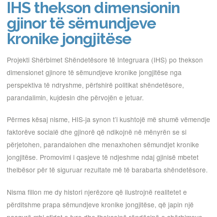
IHS thekson dimensionin
gjinor të sëmundjeve
kronike jongjitëse
Projekti Shërbimet Shëndetësore të Integruara (IHS) po thekson
dimensionet gjinore të sëmundjeve kronike jongjitëse nga
perspektiva të ndryshme, përfshirë politikat shëndetësore,
parandalimin, kujdesin dhe përvojën e jetuar.
Përmes kësaj nisme, HIS-ja synon t’i kushtojë më shumë vëmendje
faktorëve socialë dhe gjinorë që ndikojnë në mënyrën se si
përjetohen, parandalohen dhe menaxhohen sëmundjet kronike
jongjitëse. Promovimi i qasjeve të ndjeshme ndaj gjinisë mbetet
thelbësor për të siguruar rezultate më të barabarta shëndetësore.
Nisma fillon me dy histori njerëzore që ilustrojnë realitetet e
përditshme prapa sëmundjeve kronike jongjitëse, që japin një