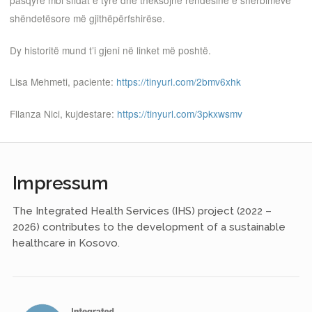
pasqyrë mbi sfidat e tyre dhe theksojnë rëndësinë e shërbimeve
shëndetësore më gjithëpërfshirëse.
Dy historitë mund t’i gjeni në linket më poshtë.
Lisa Mehmeti, paciente:
https://tinyurl.com/2bmv6xhk
Fllanza Nici, kujdestare:
https://tinyurl.com/3pkxwsmv
Impressum
The Integrated Health Services (IHS) project (2022 –
2026) contributes to the development of a sustainable
healthcare in Kosovo.