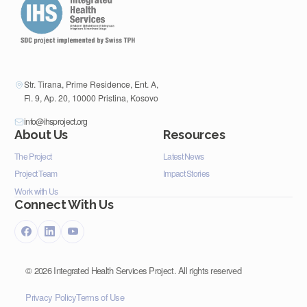
Str. Tirana, Prime Residence, Ent. A,
Fl. 9, Ap. 20, 10000 Pristina, Kosovo
info@ihsproject.org
About Us
Resources
The Project
Latest News
Project Team
Impact Stories
Work with Us
Connect With Us
©
2026
Integrated Health Services Project. All rights reserved
Privacy Policy
Terms of Use