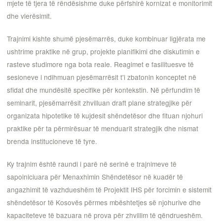
mjete të tjera të rëndësishme duke përfshirë kornizat e monitorimit
dhe vlerësimit.
Trajnimi kishte shumë pjesëmarrës, duke kombinuar ligjërata me
ushtrime praktike në grup, projekte planifikimi dhe diskutimin e
rasteve studimore nga bota reale. Reagimet e fasilituesve të
sesioneve i ndihmuan pjesëmarrësit t'i zbatonin konceptet në
sfidat dhe mundësitë specifike për kontekstin. Në përfundim të
seminarit, pjesëmarrësit zhvilluan draft plane strategjike për
organizata hipotetike të kujdesit shëndetësor dhe fituan njohuri
praktike për ta përmirësuar të menduarit strategjik dhe nismat
brenda institucioneve të tyre.
Ky trajnim është raundi i parë në serinë e trajnimeve të
sapoiniciuara për Menaxhimin Shëndetësor në kuadër të
angazhimit të vazhdueshëm të Projektit IHS për forcimin e sistemit
shëndetësor të Kosovës përmes mbështetjes së njohurive dhe
kapaciteteve të bazuara në prova për zhvillim të qëndrueshëm.