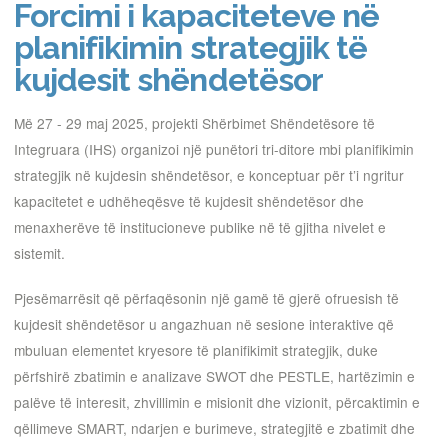
Forcimi i kapaciteteve në
planifikimin strategjik të
kujdesit shëndetësor
Më 27 - 29 maj 2025, projekti Shërbimet Shëndetësore të
Integruara (IHS) organizoi një punëtori tri-ditore mbi planifikimin
strategjik në kujdesin shëndetësor, e konceptuar për t’i ngritur
kapacitetet e udhëheqësve të kujdesit shëndetësor dhe
menaxherëve të institucioneve publike në të gjitha nivelet e
sistemit.
Pjesëmarrësit që përfaqësonin një gamë të gjerë ofruesish të
kujdesit shëndetësor u angazhuan në sesione interaktive që
mbuluan elementet kryesore të planifikimit strategjik, duke
përfshirë zbatimin e analizave SWOT dhe PESTLE, hartëzimin e
palëve të interesit, zhvillimin e misionit dhe vizionit, përcaktimin e
qëllimeve SMART, ndarjen e burimeve, strategjitë e zbatimit dhe