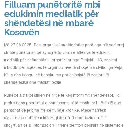
Filluam punëtoritë mbi
edukimin mediatik për
shëndetësi në mbarë
Kosovën
Më 27.08.2025, Peja organizoi punëtorinë e parë nga një seri prej
shtatë punëtorish që synojnë forcimin e aftësive të edukimit
mediatik për shëndetësi. I organizuar nga Projekti IHS, sesioni
mblodhi përfaqësues të organizatave të shoqërisë civile nga Peja,
Klina dhe Istogu, së bashku me profesionistë të sektorit të
shëndetësisë dhe mediat lokale.
Punëtoria trajtoi sfidën në rritje të keqinformimit shëndetësor, i cili
prek sidoos popullatat e cenueshme si të moshuarit, të rinjtë dhe
personat që jetojnë me sëmundje kronike. Pjesëmarrësit
eksploruan dallimin midis keqinformimit dhe dezinformimit,
shqyrtuan se si informacioni i rremë dëmton besimin në sistemet e