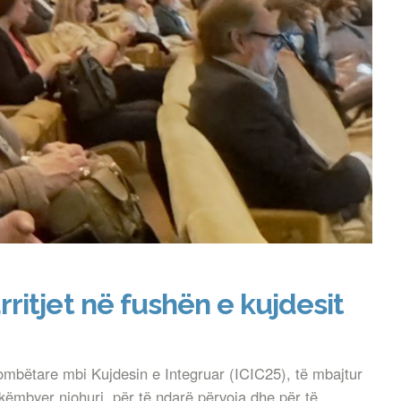
ritjet në fushën e kujdesit
ombëtare mbi Kujdesin e Integruar (ICIC25), të mbajtur
këmbyer njohuri, për të ndarë përvoja dhe për të