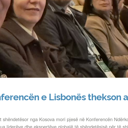
ferencën e Lisbonës thekson ar
desit shëndetësor nga Kosova mori pjesë në Konferencën Ndërk
ua liderëve dhe ekspertëve globalë të shëndetësisë për të sh