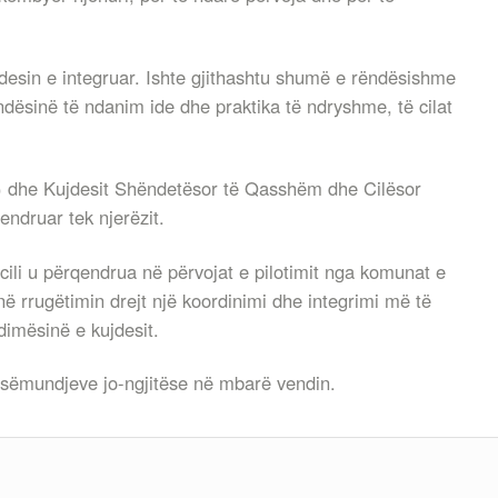
desin e integruar. Ishte gjithashtu shumë e rëndësishme
ësinë të ndanim ide dhe praktika të ndryshme, të cilat
HS) dhe Kujdesit Shëndetësor të Qasshëm dhe Cilësor
ndruar tek njerëzit.
ili u përqendrua në përvojat e pilotimit nga komunat e
ë rrugëtimin drejt një koordinimi dhe integrimi më të
dimësinë e kujdesit.
 sëmundjeve jo-ngjitëse në mbarë vendin.