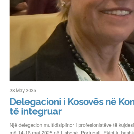
28 May 2025
Delegacioni i Kosovës në Kon
të integruar
Një delegacion multidisiplinor i profesionistëve të kuj
më 14-16 maj 2025 në Lisbonë, Portugali. Ekipi iu bashk