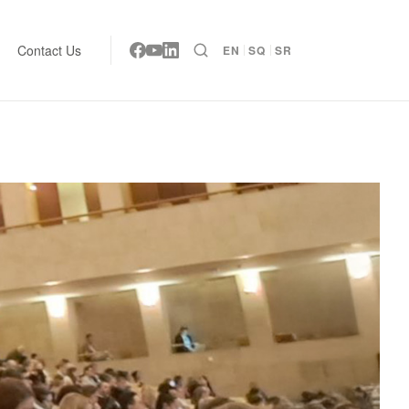
Contact Us
EN
SQ
SR