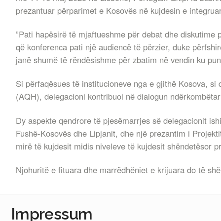
prezantuar përparimet e Kosovës në kujdesin e integruar
”Pati hapësirë të mjaftueshme për debat dhe diskutime p
që konferenca pati një audiencë të përzier, duke përfs
janë shumë të rëndësishme për zbatim në vendin ku punoj
Si përfaqësues të institucioneve nga e gjithë Kosova, 
(AQH), delegacioni kontribuoi në dialogun ndërkombëtar 
Dy aspekte qendrore të pjesëmarrjes së delegacionit ish
Fushë-Kosovës dhe Lipjanit, dhe një prezantim i Projekti
mirë të kujdesit midis niveleve të kujdesit shëndetësor
Njohuritë e fituara dhe marrëdhëniet e krijuara do të 
Impressum