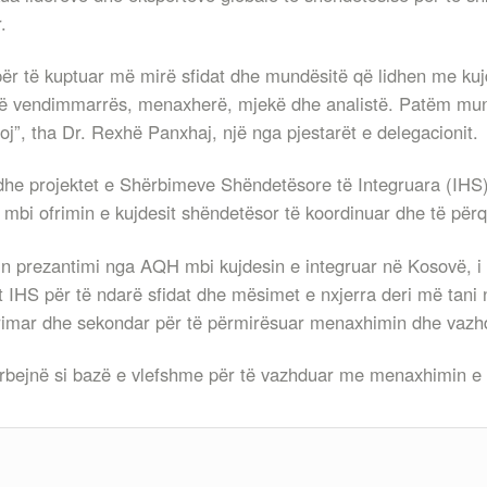
.
ër të kuptuar më mirë sfidat dhe mundësitë që lidhen me kuj
hirë vendimmarrës, menaxherë, mjekë dhe analistë. Patëm mund
”, tha Dr. Rexhë Panxhaj, një nga pjestarët e delegacionit.
si dhe projektet e Shërbimeve Shëndetësore të Integruara (I
mbi ofrimin e kujdesit shëndetësor të koordinuar dhe të përqe
in prezantimi nga AQH mbi kujdesin e integruar në Kosovë, i c
t IHS për të ndarë sfidat dhe mësimet e nxjerra deri më tani n
 primar dhe sekondar për të përmirësuar menaxhimin dhe vazh
shërbejnë si bazë e vlefshme për të vazhduar me menaxhimin e